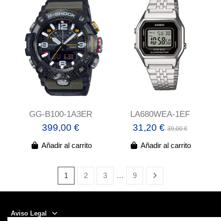
GG-B100-1A3ER
LA680WEA-1EF
399,00 €
31,20 €
39,00 €
Añadir al carrito
Añadir al carrito
1
2
3
…
9
Aviso Legal