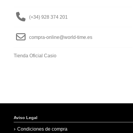
(+34) 928 374 201
compra-online@world-time.es
Tienda Oficial Casio
Aviso Legal
Condiciones de compra