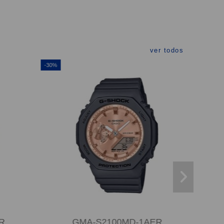
ver todos
-30%
R
GMA-S2100MD-1AER