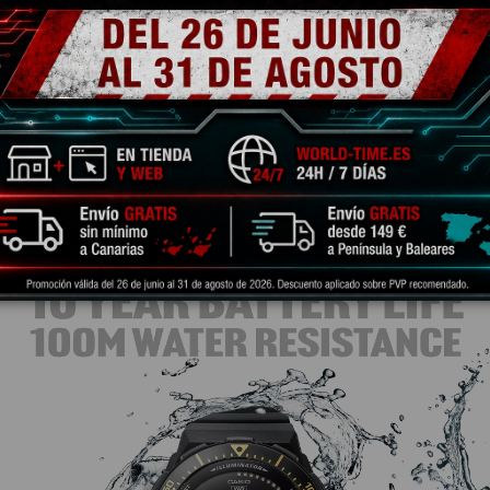
M-S2110B-8ARLSB
GM-2100M-1AE
249,00 €
183,20 €
229,00 €
Añadir al carrito
Añadir al carrito