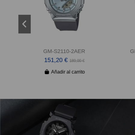
GM-S2110-2AER
G
151,20 €
189,00 €
Añadir al carrito