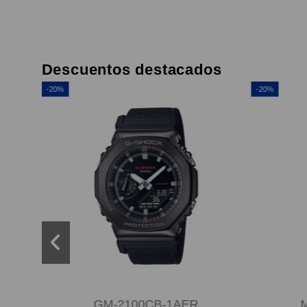
Descuentos destacados
-20%
-20%
GM-2100CB-1AER