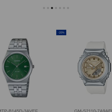
-20%
MTP-B145D-3AVEF
GM-S2110-7A9AE