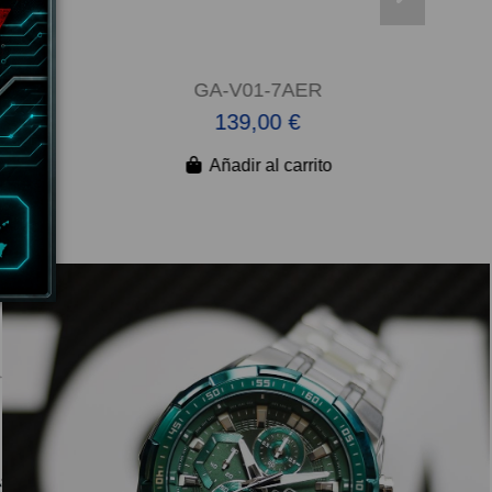
R
GA-V01-7AER
139,00 €
Añadir al carrito