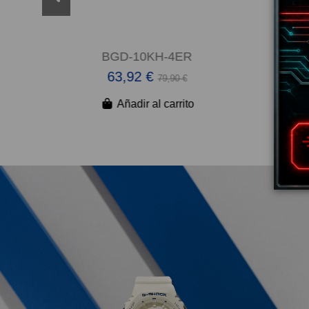
BGD-10KH-4ER
G
63,92 €
79,90 €
Añadir al carrito