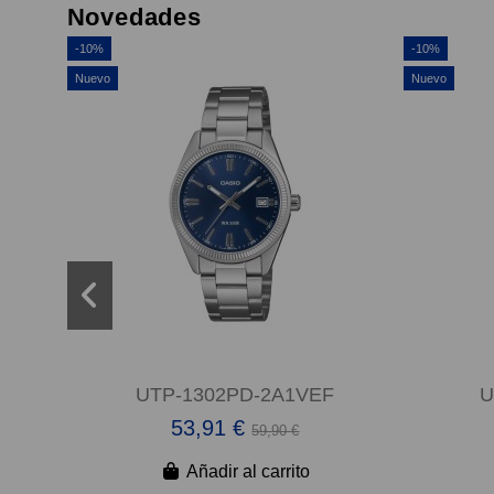
Novedades
-10%
-10%
Nuevo
Nuevo
UTP-1302PD-2A1VEF
U
53,91 €
59,90 €
Añadir al carrito