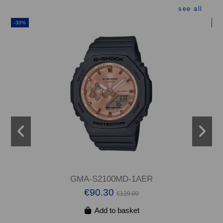
see all
-30%
-3
GMA-S2100MD-1AER
€90.30
€129.00
Add to basket