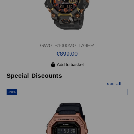
GWG-B1000MG-1A9ER
€899.00
Add to basket
Special Discounts
see all
-20%
-2