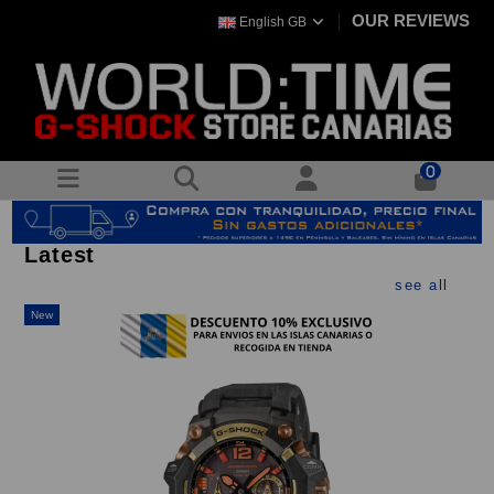
OUR REVIEWS
English GB
0
Latest
see all
New
Ne