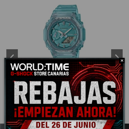
GMA-S2100SK-2AER
€95.20
€119.00
Add to basket