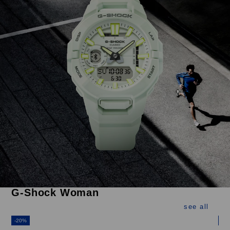
G-Shock Woman
see all
-20%
-3