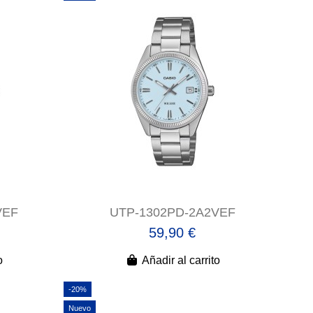
VEF
UTP-1302PD-2A2VEF
59,90 €
o
Añadir al carrito
-20%
Nuevo