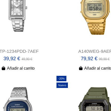
TP-1234PDD-7AEF
A140WEG-9AE
39,92 €
79,92 €
49,90 €
99,90 €
Añadir al carrito
Añadir al carrit
-20%
Nuevo