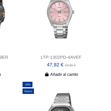
9ER
LTP-1302PD-4AVEF
47,92 €
59,90 €
o
Añadir al carrito
-20%
Nuevo