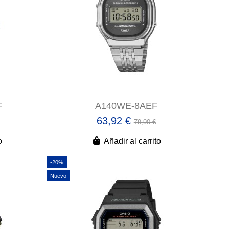
F
A140WE-8AEF
63,92 €
79,90 €
o
Añadir al carrito
-20%
Nuevo