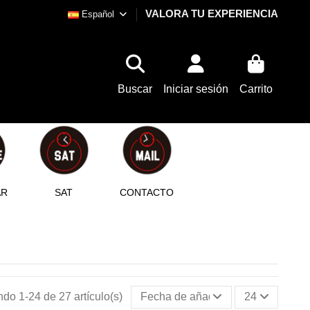
VALORA TU EXPERIENCIA
Español
Buscar
Iniciar sesión
Carrito
AR
SAT
CONTACTO
do 1-24 de 27 artículo(s)
Fecha de añadido, más recientes 
24