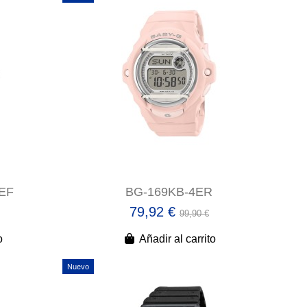
EF
BG-169KB-4ER
79,92 €
99,90 €
o
Añadir al carrito
Nuevo