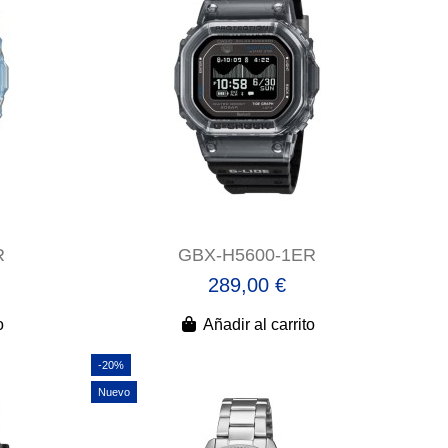
R
GBX-H5600-1ER
289,00 €
o
Añadir al carrito
-20%
Nuevo