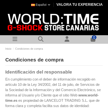
VALORA TU EXPERIENCIA
Español
0
Inicio
Condiciones de compra
Condiciones de compra
Identificación del responsable
En cumplimiento con el deber de información recogido en
artículo 10 de la Ley 34/2002, del 11 de julio, de Servicios de
la Sociedad de la Información y del Comercio Electrónico, se
informa al Usuario y/o Cliente que el sitio Web
www.world-
time.es
es propiedad de LANCELOT TRADING S.L. que de
forma clara y completa facilita sus datos de identidad: