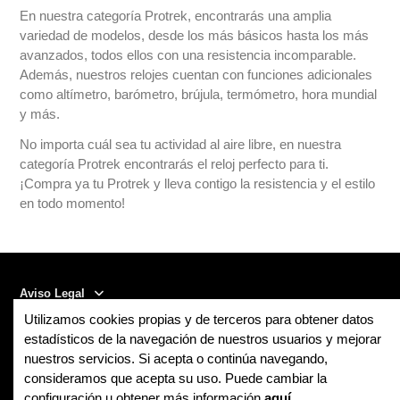
En nuestra categoría Protrek, encontrarás una amplia
variedad de modelos, desde los más básicos hasta los más
avanzados, todos ellos con una resistencia incomparable.
Además, nuestros relojes cuentan con funciones adicionales
como altímetro, barómetro, brújula, termómetro, hora mundial
y más.
No importa cuál sea tu actividad al aire libre, en nuestra
categoría Protrek encontrarás el reloj perfecto para ti.
¡Compra ya tu Protrek y lleva contigo la resistencia y el estilo
en todo momento!
Aviso Legal
Utilizamos cookies propias y de terceros para obtener datos
Contact us
estadísticos de la navegación de nuestros usuarios y mejorar
nuestros servicios. Si acepta o continúa navegando,
consideramos que acepta su uso. Puede cambiar la
Follow us
configuración u obtener más información
aquí