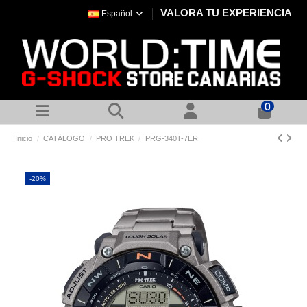
VALORA TU EXPERIENCIA
Español
0
Inicio
CATÁLOGO
PRO TREK
PRG-340T-7ER
-20%