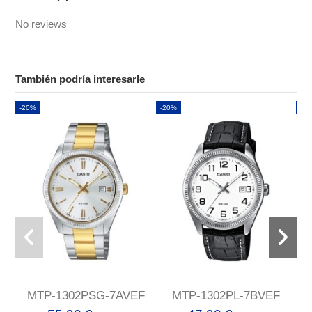
No reviews
También podría interesarle
-20%
-20%
-2
MTP-1302PSG-7AVEF
MTP-1302PL-7BVEF