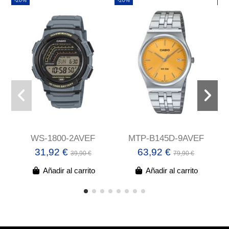
-20%
-20%
-2
WS-1800-2AVEF
MTP-B145D-9AVEF
31,92 €
63,92 €
39,90 €
79,90 €
Añadir al carrito
Añadir al carrito