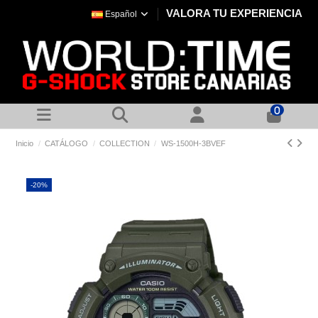
VALORA TU EXPERIENCIA
Español
0
Inicio
CATÁLOGO
COLLECTION
WS-1500H-3BVEF
-20%