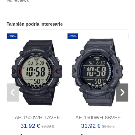
No reviews
También podría interesarle
-20%
-20%
-2
AE-1500WH-1AVEF
AE-1500WH-8BVEF
31,92 €
31,92 €
39,90 €
39,90 €