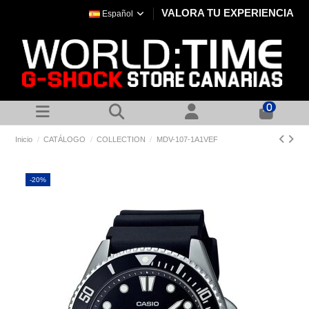
VALORA TU EXPERIENCIA
Español
0
Inicio
CATÁLOGO
COLLECTION
MDV-107-1A1VEF
-20%