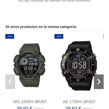
No hay reseñas de clientes en este momento.
16 otros productos en la misma categoría:
-20%
-20%
-2
WS-1500H-3BVEF
AE-1700H-1BVEF
39,92 €
39,92 €