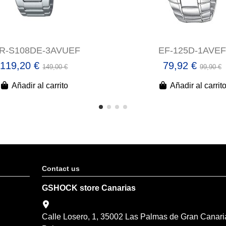
R-S108DE-3AVUEF
EF-125D-1AVEF
119,20 €
79,92 €
149,00 €
99,90 €
Añadir al carrito
Añadir al carrit
Contact us
GSHOCK store Canarias
Calle Losero, 1, 35002 Las Palmas de Gran Canari