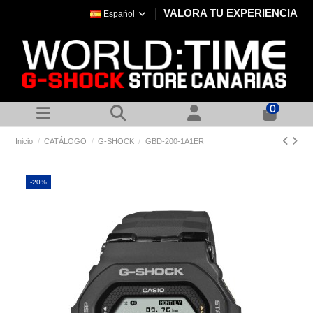
VALORA TU EXPERIENCIA
Español
0
Inicio
CATÁLOGO
G-SHOCK
GBD-200-1A1ER
-20%