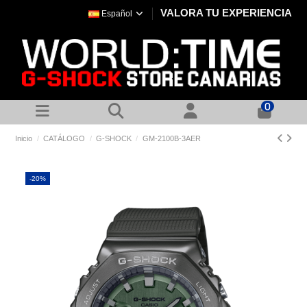
VALORA TU EXPERIENCIA
Español
0
Inicio
CATÁLOGO
G-SHOCK
GM-2100B-3AER
-20%