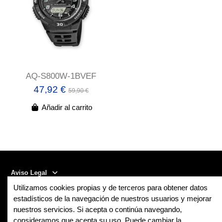
AQ-S800W-1BVEF
47,92 €
59,90 €
Añadir al carrito
Aviso Legal
Utilizamos cookies propias y de terceros para obtener datos
Contact us
estadísticos de la navegación de nuestros usuarios y mejorar
nuestros servicios. Si acepta o continúa navegando,
consideramos que acepta su uso. Puede cambiar la
Follow us