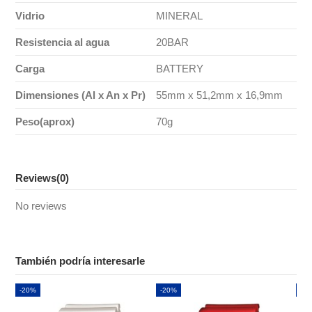
Vidrio
MINERAL
Resistencia al agua
20BAR
Carga
BATTERY
Dimensiones (Al x An x Pr)
55mm x 51,2mm x 16,9mm
Peso(aprox)
70g
Reviews
(0)
No reviews
También podría interesarle
-20%
-20%
-2