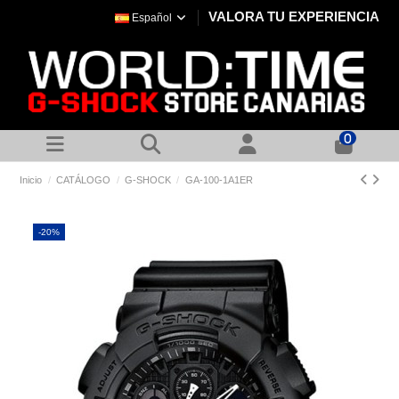
VALORA TU EXPERIENCIA
Español
0
Inicio
CATÁLOGO
G-SHOCK
GA-100-1A1ER
-20%