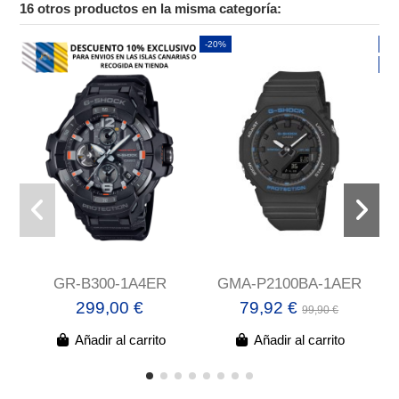
16 otros productos en la misma categoría:
-20%
-1
Nu
GR-B300-1A4ER
GMA-P2100BA-1AER
299,00 €
79,92 €
99,90 €
Añadir al carrito
Añadir al carrito