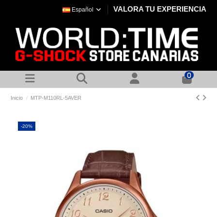
VALORA TU EXPERIENCIA
Español
0
Inicio
MTP-M110RL-5AVER
-20%