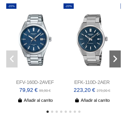
-20%
-20%
-2
EFV-160D-2AVEF
EFK-110D-2AER
79,92 €
223,20 €
99,90 €
279,00 €
Añadir al carrito
Añadir al carrito