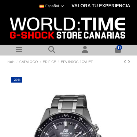
VALORA TU EXPERIENCIA
Español
0
Inicio
CATÁLOGO
EDIFICE
EFV-540DC-1CVUEF
-20%