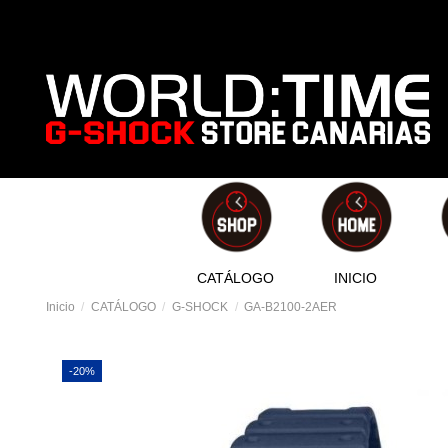
CATÁLOGO
INICIO
Inicio
CATÁLOGO
G-SHOCK
GA-B2100-2AER
-20%