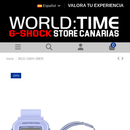
VALORA TU EXPERIENCIA
Español
0
Inicio
BGD-10KH-2BER
-20%