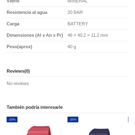
Vidrio
MINERAL
Resistencia al agua
20 BAR
Carga
BATTERY
Dimensiones (Al x An x Pr)
46 × 40.2 × 11.2 mm
Peso(aprox)
40 g
Reviews
(0)
No reviews
También podría interesarle
-20%
-20%
-2