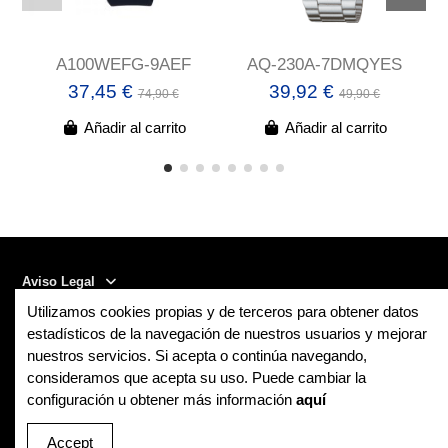
A100WEFG-9AEF
AQ-230A-7DMQYES
37,45 €
39,92 €
74,90 €
49,90 €
Añadir al carrito
Añadir al carrito
Aviso Legal
Utilizamos cookies propias y de terceros para obtener datos
Contact us
estadísticos de la navegación de nuestros usuarios y mejorar
nuestros servicios. Si acepta o continúa navegando,
consideramos que acepta su uso. Puede cambiar la
Follow us
configuración u obtener más información
aquí
Newsletter
Accept