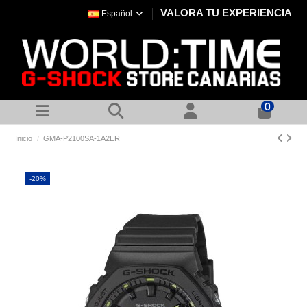
VALORA TU EXPERIENCIA
Español
0
Inicio
GMA-P2100SA-1A2ER
-20%