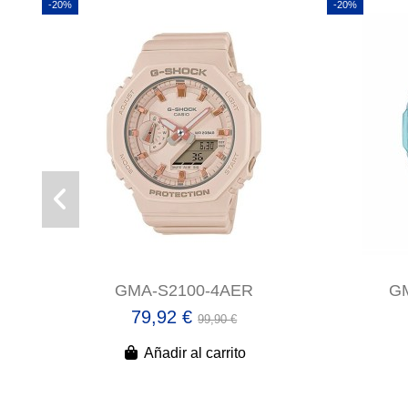
-20%
-20%
GMA-S2100-4AER
G
79,92 €
99,90 €
Añadir al carrito