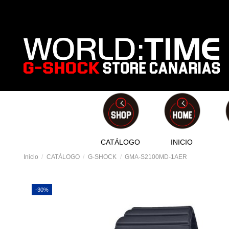
CATÁLOGO
INICIO
Inicio
CATÁLOGO
G-SHOCK
GMA-S2100MD-1AER
-30%