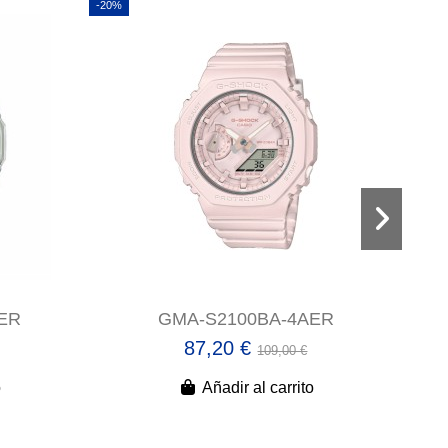
-20%
-20%
ER
GMA-S2100BA-4AER
87,20 €
109,00 €
o
Añadir al carrito