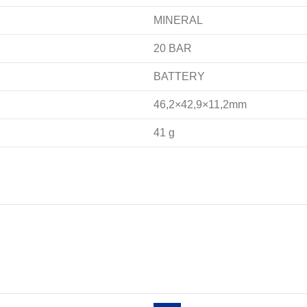
MINERAL
20 BAR
BATTERY
46,2×42,9×11,2mm
41 g