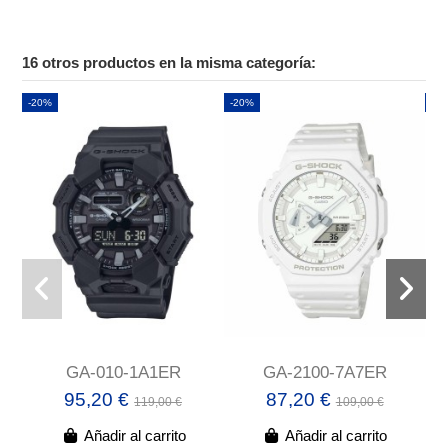
16 otros productos en la misma categoría:
-20%
-20%
-2
GA-010-1A1ER
GA-2100-7A7ER
95,20 €
87,20 €
119,00 €
109,00 €
Añadir al carrito
Añadir al carrito