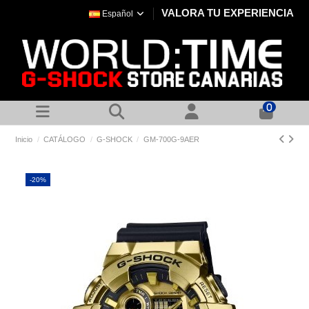
VALORA TU EXPERIENCIA
Español
0
Inicio
CATÁLOGO
G-SHOCK
GM-700G-9AER
-20%