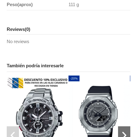
Peso(aprox)
111 g
Reviews
(0)
No reviews
También podría interesarle
-20%
-2