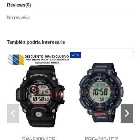
Reviews
(0)
No reviews
También podría interesarle
-20%
-2
GW-9400-1ER
PRG-340-1ER