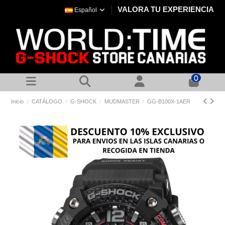
VALORA TU EXPERIENCIA
Español
0
Inicio
CATÁLOGO
G-SHOCK
MUDMASTER
GG-B100X-1AER